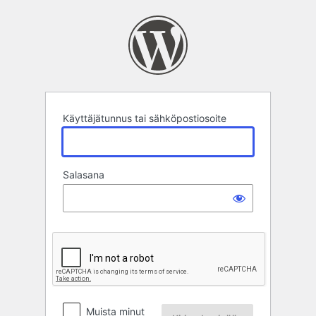
Kirjaudu
sisään
Käyttäjätunnus tai sähköpostiosoite
Salasana
Muista minut